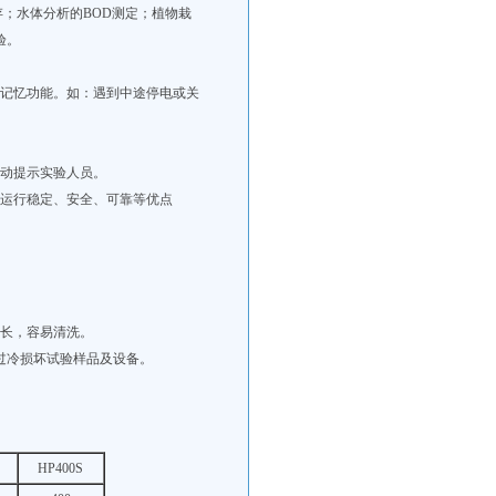
；水体分析的BOD测定；植物栽
验。
、记忆功能。如：遇到中途停电或关
自动提示实验人员。
间运行稳定、安全、可靠等优点
命长，容易清洗。
过冷损坏试验样品及设备。
HP400S