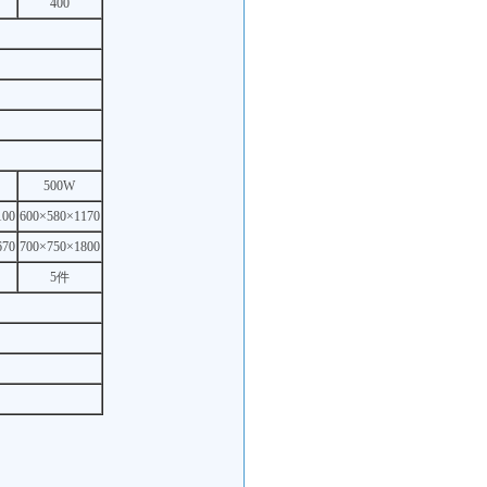
400
500W
100
600×580×1170
670
700×750×1800
5件
）