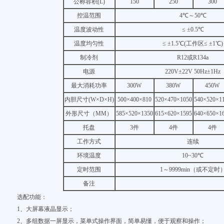
公称容积(L)
150
250
300
控温范围
4℃～50℃
温度波动性
≤ ±0.5℃
温度均匀性
≤ ±1.5℃(工作区≤ ±1℃)
制冷剂
R12或R134a
电源
220V±22V 50Hz±1Hz
最大消耗功率
300W
380W
450W
内胆尺寸(W×D×H)
500×400×810
520×470×1050
540×520×1
外形尺寸（MM）
585×520×1350
615×620×1595
640×650×1
托盘
3件
4件
4件
工作方式
连续
环境温度
10~30℃
定时范围
1～9999min（或不定时
备注
选配功能：
1、大屏幕液晶显示；
2、多组数据一屏显示，菜单式操作界面，简单易懂，便于观察和操作；