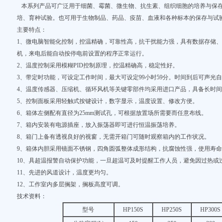
本系列产品可广泛用于细菌、霉菌、微生物、抗生素、组织细胞的培养与保存
培、育种试验。也可用于生物制品、药品、疫苗、血液和各种标本的保存与试
主要特点：
1、微电脑智能化控制，控温精确，可靠性高，抗干扰能力强，具有数据存储
机，来电后能自动按停电前设置的程序正常运行。
2、温度控制采用模糊PID控制原理，控温精确高，稳定性好。
3、带定时功能，可设定工作时间，最大可设定99小时59分。时间到后可声光
4、温度传感器、压缩机、循环风机等关键零部件均采用进口产品，具备长时
5、控制面板采用轻触式按键设计，数字显示，温度设置、修改方便。
6、箱体左侧配有直径为25mm测试孔，可根据放置场所需要而任意布线。
7、箱内安装有电源插座，放入振荡器即可进行恒温振荡培养。
8、箱门上备有透视良好的视窗，无需开箱门可随时观察箱内的工作状况。
9、箱体内胆采用镜面不锈钢，四角圆弧整体成形结构，抗腐蚀性强，使用寿
10、具超温报警自动保护功能，一旦超温可及时提醒工作人员，避免因过热或
11、先进的风道设计，温度更均匀。
12、工作室内多层搁架，搁板高度可调。
技术资料：
型号
HP150S
HP250S
HP300S