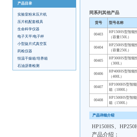
产品目录
同系列其他产品
实验室粉末压片机
压片机配套模具
货号
型号名称
生命科学仪器
HP150HS型智
00403
电子天平/电子秤
（容量150L）
小型旋片式真空泵
HP250HS型智
00404
（容量250L）
药检仪器
HP300HS型智
恒温干燥箱/培养箱
00405
（300L）
石油沥青检测
HP400HS型智
00406
（400L）
HP1000HS型
00407
箱（1000L）
HP1500HS型
00408
箱（1500L）
产品详细介绍
HP150HS、HP25
产品介绍：