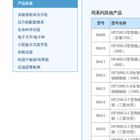
产品目录
同系列其他产品
实验室粉末压片机
压片机配套模具
货号
型号名称
生命科学仪器
HP250GS型智
00409
电子天平/电子秤
（容量250L）
小型旋片式真空泵
HP300GS型智
00410
（300L）
药检仪器
HP400GS型智
恒温干燥箱/培养箱
00411
（400L）
石油沥青检测
HP1000GS-B
00412
候植物箱（1000
HP1500GS-B
00413
候植物箱（1500
HP250GS-C型
00414
箱（三面光照）
HP300GS-C型
00415
箱（三面光照）
HP400GS-C型
00416
箱（三面光照）