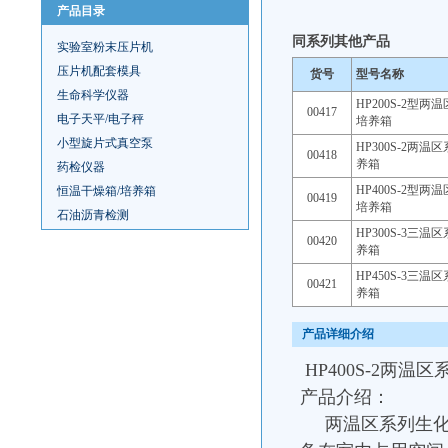
产品目录
同系列其他产品
实验室粉末压片机
压片机配套模具
货号
型号名称
生命科学仪器
HP200S-2型两
00417
电子天平/电子秤
培养箱
小型旋片式真空泵
HP300S-2两温
00418
养箱
药检仪器
HP400S-2型两
恒温干燥箱/培养箱
00419
培养箱
石油沥青检测
HP300S-3三温
00420
养箱
HP450S-3三温
00421
养箱
产品详细介绍
HP400S-2两温
产品介绍：
两温区系列生化