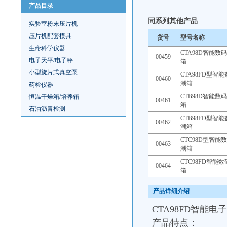
产品目录
同系列其他产品
实验室粉末压片机
压片机配套模具
货号
型号名称
生命科学仪器
CTA98D智能数
00459
电子天平/电子秤
箱
小型旋片式真空泵
CTA98FD型智
00460
潮箱
药检仪器
CTB98D智能数
恒温干燥箱/培养箱
00461
箱
石油沥青检测
CTB98FD型智
00462
潮箱
CTC98D型智能
00463
潮箱
CTC98FD智能
00464
箱
产品详细介绍
CTA98FD智能电
产品特点：