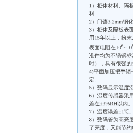
1）柜体材料、隔板
料
2）门镶3.2mm钢
3）柜体及隔板表
用15年以上，粉
6
表面电阻在10
~10
准件均为不锈钢标准
时），具有很强的
4)平面加压把手
定。
5）数码显示温度
6）湿度传感器采用
差在±3%RH以内
7）温度误差±1℃。
8）数码管为高亮
了亮度，又能节约