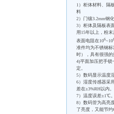
1）柜体材料、隔板
料
2）门镶3.2mm钢
3）柜体及隔板表
用15年以上，粉
6
表面电阻在10
~10
准件均为不锈钢标准
时），具有很强的
4)平面加压把手
定。
5）数码显示温度
6）湿度传感器采用
差在±3%RH以内
7）温度误差±1℃。
8）数码管为高亮
了亮度，又能节约