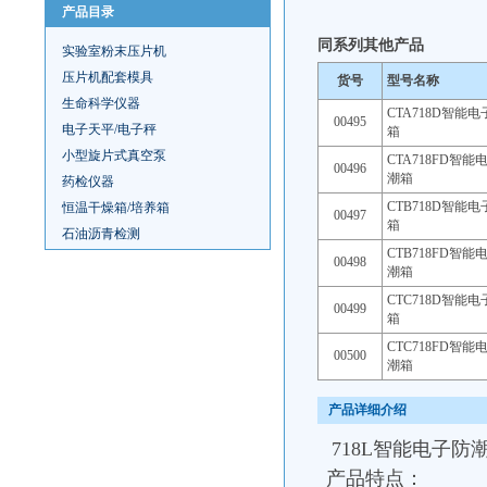
产品目录
同系列其他产品
实验室粉末压片机
压片机配套模具
货号
型号名称
生命科学仪器
CTA718D智能
00495
电子天平/电子秤
箱
小型旋片式真空泵
CTA718FD智
00496
潮箱
药检仪器
CTB718D智能
恒温干燥箱/培养箱
00497
箱
石油沥青检测
CTB718FD智
00498
潮箱
CTC718D智能
00499
箱
CTC718FD智
00500
潮箱
产品详细介绍
718L智能电子防
产品特点：