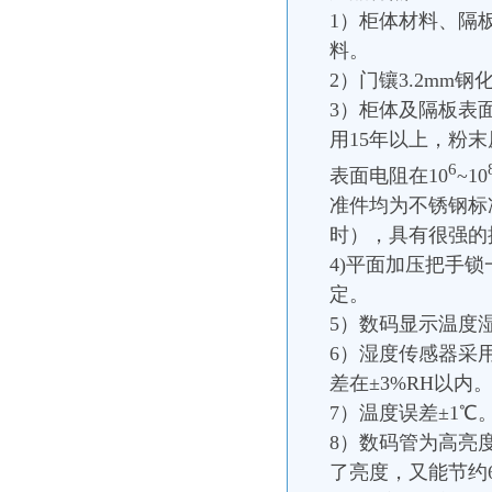
1）柜体材料、隔板
料。
2）门镶3.2mm钢
3）柜体及隔板表
用15年以上，粉
6
表面电阻在10
~10
准件均为不锈钢标准
时），具有很强的
4)平面加压把手
定。
5）数码显示温度
6）湿度传感器采用
差在±3%RH以内
7）温度误差±1℃。
8）数码管为高亮
了亮度，又能节约