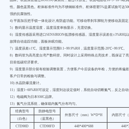
品牌。表面涂层通过ROHS环保测试，通过CE认证。表面电阻在10^5~10^9
性。颜色蓝黑色。柜体标准件均为不锈钢标准件。柜体喷塑5%盐雾试验可达50
强的抗腐蚀性。
4) 平面加压把手锁一体化设计,有防盗功能。可移动带刹车脚轮方便移动及固定
5）数码显示温度湿度，温度湿度单独显示，无需切换。
6）湿度传感器采用进口SENSIRION低漂移传感器。湿度显示误差在±3%R
故障自动追踪功能，面板休眠功能。
7）温度误差±1℃。湿度显示范围0.1~99.9%RH，温度显示范围-20℃~99.9℃。
8）数码管为高亮度台湾产数码管。同时设计上采用特殊点亮技术，既保证了亮
目前低碳经济要求。
9）湿度显示部分留有校验调整装置，方便客户今后设备的年检，方便的将偏
客户日常的检验与调整。
10) 水晶防爆流量计。
11）湿度1~60%RH可设定，湿度到达设定值时，系统自动切断氮气，反之自
12）电磁阀为日本SMC品牌。
13）氮气分流系统，确保箱内氮气分布均匀。
经典型号
防静电型号
外形尺寸（mm）W*D*H
内部尺寸（
（白色）
（蓝黑色）
CTD98D
CTD98FD
448*400*688
446*