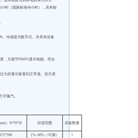
欧姆。该表面处理防静电效果为永久
0小时（国家标准48小时），具有较
。
H以内。传感器为数字式。并具有设备
度，又能节约60%显示电能。符合
差过大的显示恢复到正常值。也方便
动打开氮气。
mm）W*D*H
控湿范围
层板数量
372*598
1%~60%（可调）
1