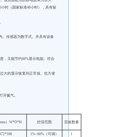
欧姆。该表面处理防静电效果为永久
0小时（国家标准48小时），具有较
。
H以内。传感器为数字式。并具有设备
度，又能节约60%显示电能。符合
差过大的显示恢复到正常值。也方便
动打开氮气。
mm）W*D*H
控湿范围
层板数量
372*598
1%~60%（可调）
1