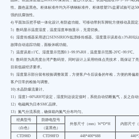
品牌。表面涂层通过ROHS环保测试，通过CE认证。表面电阻在10^5~10^9
性。颜色蓝黑色。柜体标准件均为不锈钢标准件。柜体喷塑5%盐雾试验可达50
强的抗腐蚀性。
4) 平面加压把手锁一体化设计,有防盗功能。可移动带刹车脚轮方便移动及固定
5）数码显示温度湿度，温度湿度单独显示，无需切换。
6）湿度传感器采用进口SENSIRION低漂移传感器。湿度显示误差在±3%R
故障自动追踪功能，面板休眠功能。
7）温度误差±1℃。湿度显示范围0.1~99.9%RH，温度显示范围-20℃~99.9℃。
8）数码管为高亮度台湾产数码管。同时设计上采用特殊点亮技术，既保证了亮
目前低碳经济要求。
9）湿度显示部分留有校验调整装置，方便客户今后设备的年检，方便的将偏
客户日常的检验与调整。
10) 水晶防爆流量计。
11）湿度1~60%RH可设定，湿度到达设定值时，系统自动切断氮气，反之自
12）电磁阀为日本SMC品牌。
13）氮气分流系统，确保箱内氮气分布均匀。
经典型号
防静电型号
外形尺寸（mm）W*D*H
内部尺寸（
（白色）
（蓝黑色）
CTD98D
CTD98FD
448*400*688
446*